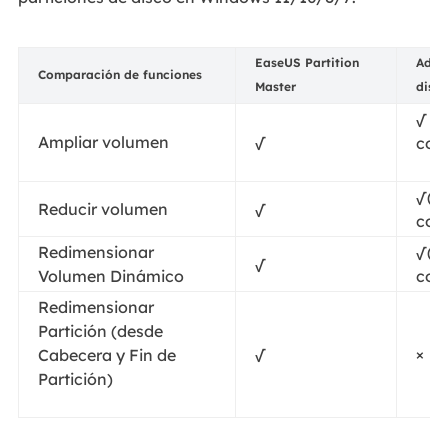
EaseUS Partition
Admi
Comparación de funciones
Master
disc
√ (
Ampliar volumen
√
com
√(F
Reducir volumen
√
com
Redimensionar
√(F
√
Volumen Dinámico
com
Redimensionar
Partición (desde
√
×
Cabecera y Fin de
Partición)