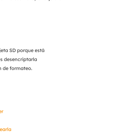
jeta SD porque está
es desencriptarla
n de formateo.
er
tearla