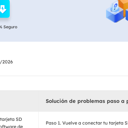
Exchange Recovery
Deploy
Restaurar & Reparar archivos EDB.
Desplieg
% Seguro
Partition Recovery
Recuperar particiones eliminadas o perdidas.
Email Recovery
Recuperar correo electrónico de Outlook.
6/2026
MS SQL Recovery
Recuperar bases de datos MS SQL.
Solución de problemas paso a 
 tarjeta SD
Paso 1. Vuelve a conectar tu tarjeta S
oftware de