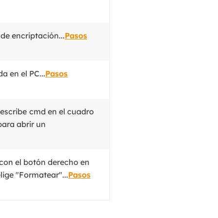
MakeMyAudio
Grabador y convertidor de audio.
de encriptación...
Pasos
a en el PC...
Pasos
 escribe
cmd en el cuadro
para abrir un
c con el botón derecho en
lige "Formatear"...
Pasos