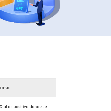
Video Editor
Editor de videos intuitivo.
 Manager
ue inteligente de Windows.
Video Downloader
Descargador de vídeo/audio online.
Video Converter
Convertidor de video y audio.
Herramientas de Audio
EaseUS VoiceWave
Modulador de voz en tiempo real.
Vocal Remover (Online)
Eliminador de voces online gratis.
paso
Ringtone Editor
Creador de tonos de llamada.
D al dispositivo donde se