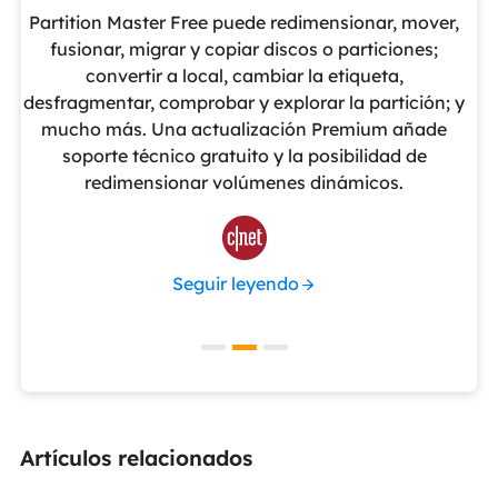
eUS
Partition Master Free puede redimensionar, mover,
No
nte
fusionar, migrar y copiar discos o particiones;
al
convertir a local, cambiar la etiqueta,
pa
cho
desfragmentar, comprobar y explorar la partición; y
v
o
mucho más. Una actualización Premium añade
ue
soporte técnico gratuito y la posibilidad de
de
redimensionar volúmenes dinámicos.
de 

Seguir leyendo
Artículos relacionados