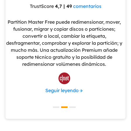
TrustScore
4,7 | 49
comentarios
eUS
Partition Master Free puede redimensionar, mover,
No
nte
fusionar, migrar y copiar discos o particiones;
al
convertir a local, cambiar la etiqueta,
pa
cho
desfragmentar, comprobar y explorar la partición; y
v
o
mucho más. Una actualización Premium añade
ue
soporte técnico gratuito y la posibilidad de
de
redimensionar volúmenes dinámicos.
de 

Seguir leyendo