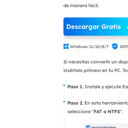
de manera fácil.
Descargar Gratis


Windows 11/10/8/7
100
Si necesitas convertir un di
insértalo primero en tu PC. T
Paso 1.
Instale y ejecute E
Paso 2.
En esta herramienta,
seleccione "
FAT a NTFS
".