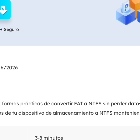
Exchange Recovery
Deploy
Restaurar & Reparar archivos EDB.
Desplieg
% Seguro
Partition Recovery
Recuperar particiones eliminadas o perdidas.
Email Recovery
Recuperar correo electrónico de Outlook.
06/2026
MS SQL Recovery
Recuperar bases de datos MS SQL.
 formas prácticas de convertir FAT a NTFS sin perder datos
os de tu dispositivo de almacenamiento a NTFS manteniend
3-8 minutos