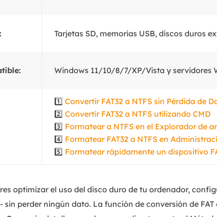
:
Tarjetas SD, memorias USB, discos duros ext
tible:
Windows 11/10/8/7/XP/Vista y servidores
1️⃣
Convertir FAT32 a NTFS sin Pérdida de D
2️⃣
Convertir FAT32 a NTFS utilizando CMD
3️⃣
Formatear a NTFS en el Explorador de a
4️⃣
Formatear FAT32 a NTFS en Administraci
5️⃣
Formatear rápidamente un dispositivo 
eres optimizar el uso del disco duro de tu ordenador, confi
- sin perder ningún dato. La función de conversión de FA