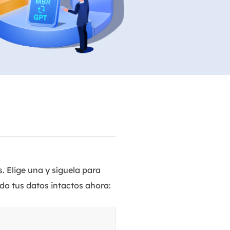
Video Editor
Editor de videos intuitivo.
 Manager
ue inteligente de Windows.
Video Downloader
Descargador de vídeo/audio online.
Video Converter
Convertidor de video y audio.
Herramientas de Audio
EaseUS VoiceWave
Modulador de voz en tiempo real.
Vocal Remover (Online)
. Elige una y síguela para
Eliminador de voces online gratis.
o tus datos intactos ahora:
Ringtone Editor
Creador de tonos de llamada.