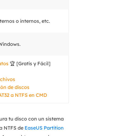
MakeMyAudio
Grabador y convertidor de audio.
ernos o internos, etc.
 Windows.
atos
🏆 [Gratis y Fácil]
rchivos
ón de discos
FAT32 a NTFS en CMD
gura tu disco con un sistema
T a NTFS de
EaseUS Partition