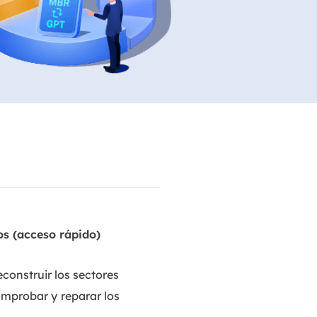
Video Editor
Editor de videos intuitivo.
 Manager
ue inteligente de Windows.
Video Downloader
Descargador de vídeo/audio online.
Video Converter
Convertidor de video y audio.
Herramientas de Audio
EaseUS VoiceWave
Modulador de voz en tiempo real.
Vocal Remover (Online)
s (acceso rápido)
Eliminador de voces online gratis.
construir los sectores
Ringtone Editor
Creador de tonos de llamada.
omprobar y
reparar los