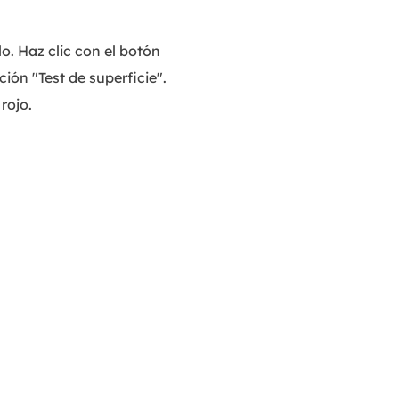
MakeMyAudio
Grabador y convertidor de audio.
o. Haz clic con el botón
ión "Test de superficie".
rojo.