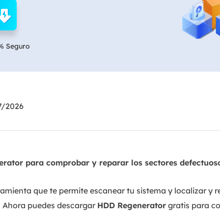
Exchange Recovery
Deploy
Restaurar & Reparar archivos EDB.
Desplieg
% Seguro
Partition Recovery
Recuperar particiones eliminadas o perdidas.
Email Recovery
Recuperar correo electrónico de Outlook.
7/2026
MS SQL Recovery
Recuperar bases de datos MS SQL.
rator para comprobar y reparar los sectores defectuoso
mienta que te permite escanear tu sistema y localizar y re
o. Ahora puedes descargar
HDD Regenerator
gratis para c