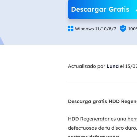
Descargar Gratis


Windows 11/10/8/7
100
Actualizado por
Luna
el 13/0
Descarga gratis HDD Regene
HDD Regenerator es una herra
defectuosos de tu disco dur