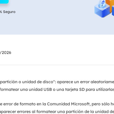
Exchange Recovery
Deploy
% Seguro
Restaurar & Reparar archivos EDB.
Desplieg
Partition Recovery
Recuperar particiones eliminadas o perdidas.
Email Recovery
Recuperar correo electrónico de Outlook.
6/2026
MS SQL Recovery
Recuperar bases de datos MS SQL.
partición o unidad de disco": aparece un error aleatoriame
 formatear una unidad USB o una tarjeta SD para utilizarl
te error de formato en la Comunidad Microsoft, pero sólo 
parecer errores al formatear una partición de la unidad de 