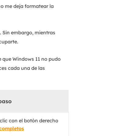
MakeMyAudio
no me deja formatear la
Grabador y convertidor de audio.
o. Sin embargo, mientras
cuparte.
de que Windows 11 no pudo
ces cada una de las
paso
clic con el botón derecho
completos