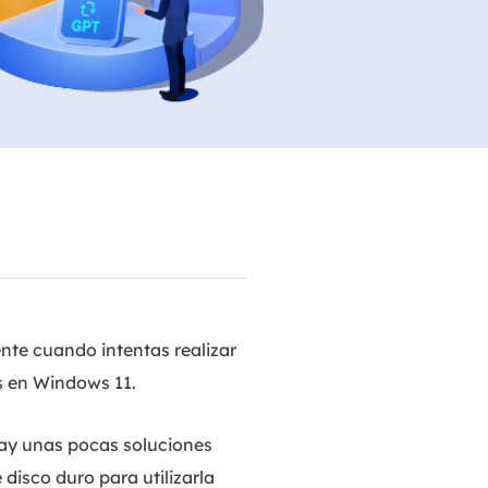
Video Editor
Editor de videos intuitivo.
 Manager
ue inteligente de Windows.
Video Downloader
Descargador de vídeo/audio online.
Video Converter
Convertidor de video y audio.
Herramientas de Audio
EaseUS VoiceWave
Modulador de voz en tiempo real.
nte cuando intentas realizar
Vocal Remover (Online)
Eliminador de voces online gratis.
as en Windows 11.
Ringtone Editor
hay unas pocas soluciones
Creador de tonos de llamada.
disco duro para utilizarla