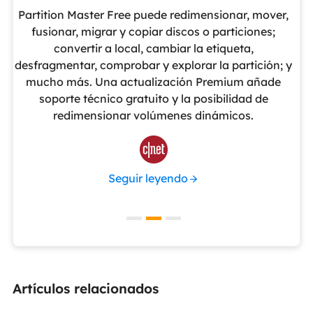
eUS
Partition Master Free puede redimensionar, mover,
No
nte
fusionar, migrar y copiar discos o particiones;
al
convertir a local, cambiar la etiqueta,
pa
cho
desfragmentar, comprobar y explorar la partición; y
v
o
mucho más. Una actualización Premium añade
ue
soporte técnico gratuito y la posibilidad de
de
redimensionar volúmenes dinámicos.
de 

Seguir leyendo
Artículos relacionados