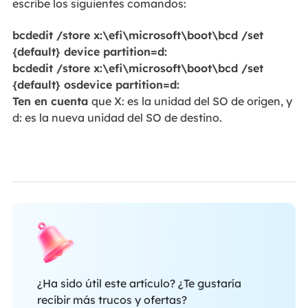
escribe los siguientes comandos:
bcdedit /store x:\efi\microsoft\boot\bcd /set
{default} device partition=d:
bcdedit /store x:\efi\microsoft\boot\bcd /set
{default} osdevice partition=d:
Ten en cuenta
que X: es la unidad del SO de origen, y
d: es la nueva unidad del SO de destino.
¿Ha sido útil este artículo? ¿Te gustaría
recibir más trucos y ofertas?