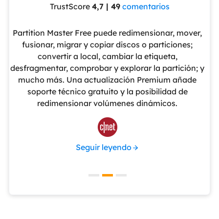
TrustScore
4,7 | 49
comentarios
eUS
Partition Master Free puede redimensionar, mover,
No
nte
fusionar, migrar y copiar discos o particiones;
al
convertir a local, cambiar la etiqueta,
pa
cho
desfragmentar, comprobar y explorar la partición; y
v
o
mucho más. Una actualización Premium añade
ue
soporte técnico gratuito y la posibilidad de
de
redimensionar volúmenes dinámicos.
de 

Seguir leyendo