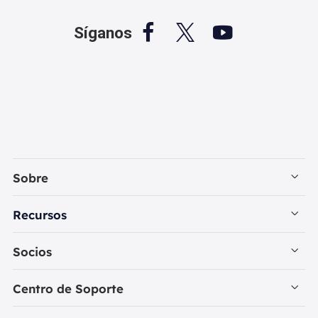



Síganos
Sobre
Empresa
Recursos
Contactar con EaseUS
Recuperación de Datos PC
Socios
Política de Privacidad
Recuperación de Datos Mac
Revendedores
Centro de Soporte
Política de Reembolso
Reseñas de Programas de Recuperar Datos
Iniciar Sesión - Revendedor