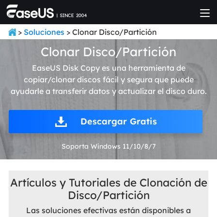
>
Soluciones
> Clonar Disco/Partición
Clonar Disco/Partición
EaseUS Disk Copy es una herramienta de
copiar/clonar discos fácil y segura que puede
ayudarle a transferir datos y actualizar el disco duro.
Descargar Gratis
Soporta Windows 11/10/8/7
Artículos y Tutoriales de Clonación de
Disco/Partición
Las soluciones efectivas están disponibles a