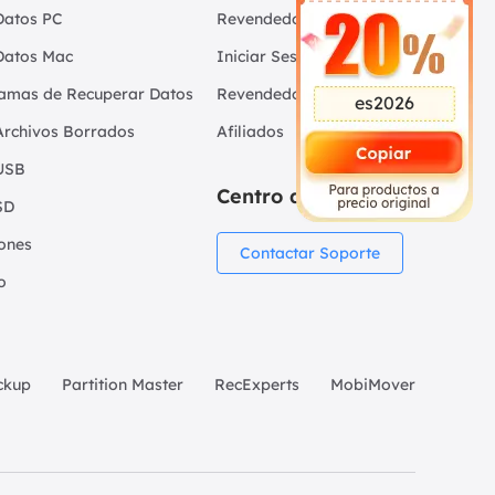
Datos PC
Revendedores
Datos Mac
Iniciar Sesión -
amas de Recuperar Datos
Revendedor
es2026
Archivos Borrados
Afiliados
USB
Centro de Soporte
SD
iones
Contactar Soporte
o
ckup
Partition Master
RecExperts
MobiMover