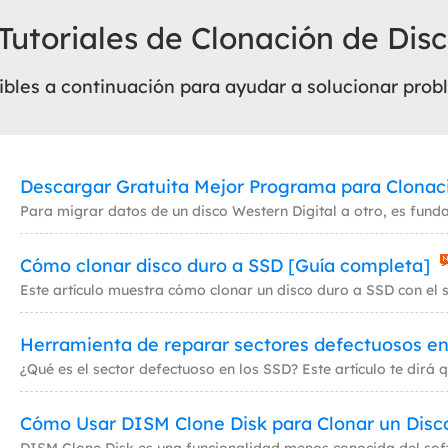
 Tutoriales de Clonación de Dis
Exchange Recovery
Deploy
Restaurar & Reparar archivos EDB.
Desplieg
ibles a continuación para ayudar a solucionar probl
Partition Recovery
Recuperar particiones eliminadas o perdidas.
Email Recovery
Descargar Gratuita Mejor Programa para Clonaci
Recuperar correo electrónico de Outlook.
MS SQL Recovery
Cómo clonar disco duro a SSD [Guía completa]
Recuperar bases de datos MS SQL.
Herramienta de reparar sectores defectuosos en
Cómo Usar DISM Clone Disk para Clonar un Disc