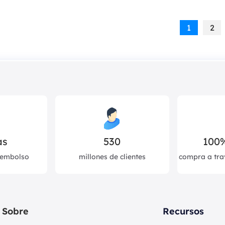
1
2
as
530
100
eembolso
millones de clientes
compra a tra
Sobre
Recursos