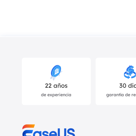
22
años
30 dí
de experiencia
garantía de r