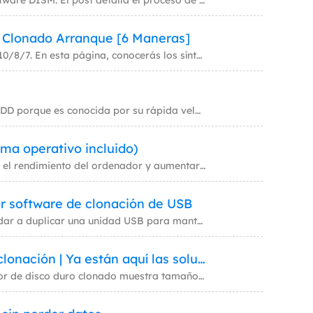
DISM Clone Disk es una funcionalidad menos conocida del software DISM. El post detalla el proceso de clonación de un dis
MakeMyAudio
Grabador y convertidor de audio.
 Clonado Arranque [6 Maneras]
No te preocupes si el SSD clonado no arranca en Windows 11/10/8/7. En esta página, conocerás los síntomas de un SSD clon
Patriot SSD se utiliza a menudo para almacenar datos de un HDD porque es conocida por su rápida velocidad. Pero, ¿sabes
ma operativo incluido)
Clonar SSD a nuevo SSD es un método excelente para mejorar el rendimiento del ordenador y aumentar la capacidad de almac
r software de clonación de USB
Hacer una imagen de tu USB es importante, ya que puede ayudar a duplicar una unidad USB para mantener los datos a salvo.
Tamaño del disco duro incorrecto despúes de la clonación | Ya están aquí las soluciones
¿Estás buscando urgentemente una forma de solucionar el error de disco duro clonado muestra tamaño incorrecto? Este artí