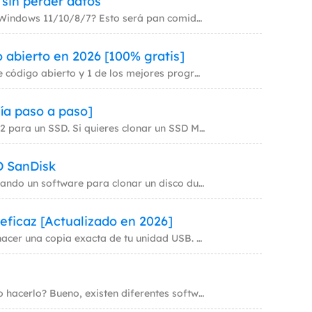
 sin perder datos
¿Te preguntas cómo transferir datos de un SSD a otro SSD en Windows 11/10/8/7? Esto será pan comido con la ayuda del sof
 abierto en 2026 [100% gratis]
Esta página cubre 5 de los mejores programas de clonación de código abierto y 1 de los mejores programas gratuitos de cl
ía paso a paso]
La mayoría de los portátiles actuales vienen con una ranura M.2 para un SSD. Si quieres clonar un SSD M.2 a otro, es nec
D SanDisk
¿Sabes cómo clonar un disco duro a SSD SanDisk? ¿Estás buscando un software para clonar un disco duro a SSD SanDisk? Si
eficaz [Actualizado en 2026]
Una sencilla herramienta de clonación USB puede ayudarte a hacer una copia exacta de tu unidad USB. Con esta herramienta
¿Estás intentando clonar un portátil y no tienes ni idea de cómo hacerlo? Bueno, existen diferentes software de clonació