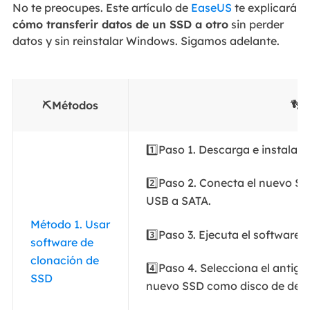
No te preocupes. Este artículo de
EaseUS
te explicará
cómo transferir datos de un SSD a otro
sin perder
datos y sin reinstalar Windows. Sigamos adelante.
⛏️Métodos
👣P
1️⃣Paso 1. Descarga e instala 
2️⃣Paso 2. Conecta el nuevo S
USB a SATA.
Método 1. Usar
3️⃣Paso 3. Ejecuta el software
software de
clonación de
4️⃣Paso 4. Selecciona el antig
SSD
nuevo SSD como disco de dest