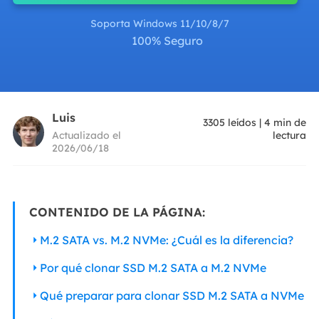
Soporta Windows 11/10/8/7
100% Seguro
Luis
3305
leídos
|
4
min de
Actualizado el
lectura
2026/06/18
CONTENIDO DE LA PÁGINA:
M.2 SATA vs. M.2 NVMe: ¿Cuál es la diferencia?
Por qué clonar SSD M.2 SATA a M.2 NVMe
Qué preparar para clonar SSD M.2 SATA a NVMe