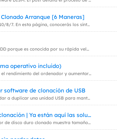
DISM Clone Disk es una funcionalidad menos conocida del software DISM. El post detalla el proceso de clonación de un dis
MakeMyAudio
Grabador y convertidor de audio.
 Clonado Arranque [6 Maneras]
No te preocupes si el SSD clonado no arranca en Windows 11/10/8/7. En esta página, conocerás los síntomas de un SSD clon
Patriot SSD se utiliza a menudo para almacenar datos de un HDD porque es conocida por su rápida velocidad. Pero, ¿sabes
ma operativo incluido)
Clonar SSD a nuevo SSD es un método excelente para mejorar el rendimiento del ordenador y aumentar la capacidad de almac
r software de clonación de USB
Hacer una imagen de tu USB es importante, ya que puede ayudar a duplicar una unidad USB para mantener los datos a salvo.
Tamaño del disco duro incorrecto despúes de la clonación | Ya están aquí las soluciones
¿Estás buscando urgentemente una forma de solucionar el error de disco duro clonado muestra tamaño incorrecto? Este artí