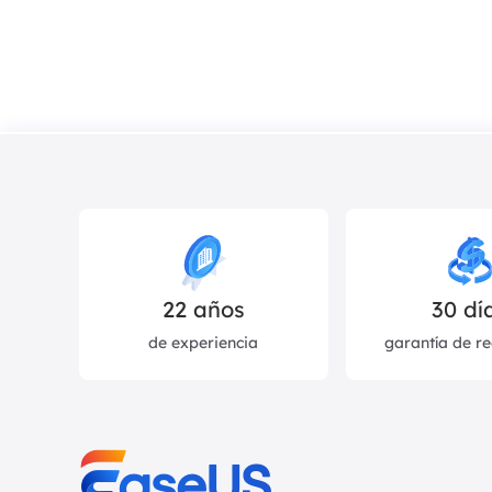
22
años
30 dí
de experiencia
garantía de r