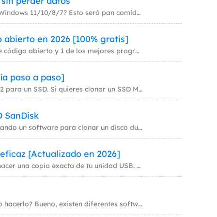
 sin perder datos
¿Te preguntas cómo transferir datos de un SSD a otro SSD en Windows 11/10/8/7? Esto será pan comido con la ayuda del sof
 abierto en 2026 [100% gratis]
Esta página cubre 5 de los mejores programas de clonación de código abierto y 1 de los mejores programas gratuitos de cl
ía paso a paso]
La mayoría de los portátiles actuales vienen con una ranura M.2 para un SSD. Si quieres clonar un SSD M.2 a otro, es nec
D SanDisk
¿Sabes cómo clonar un disco duro a SSD SanDisk? ¿Estás buscando un software para clonar un disco duro a SSD SanDisk? Si
eficaz [Actualizado en 2026]
Una sencilla herramienta de clonación USB puede ayudarte a hacer una copia exacta de tu unidad USB. Con esta herramienta
¿Estás intentando clonar un portátil y no tienes ni idea de cómo hacerlo? Bueno, existen diferentes software de clonació