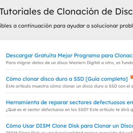
 Tutoriales de Clonación de Dis
Exchange Recovery
Deploy
Restaurar & Reparar archivos EDB.
Desplieg
ibles a continuación para ayudar a solucionar probl
Partition Recovery
Recuperar particiones eliminadas o perdidas.
Email Recovery
Descargar Gratuita Mejor Programa para Clonaci
Recuperar correo electrónico de Outlook.
MS SQL Recovery
Cómo clonar disco duro a SSD [Guía completa]
Recuperar bases de datos MS SQL.
Herramienta de reparar sectores defectuosos en
Cómo Usar DISM Clone Disk para Clonar un Disc