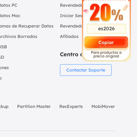
Datos PC
Revendedores
Datos Mac
Iniciar Sesión -
amas de Recuperar Datos
Revendedor
es2026
Archivos Borrados
Afiliados
USB
Centro de Soporte
SD
iones
Contactar Soporte
o
ckup
Partition Master
RecExperts
MobiMover