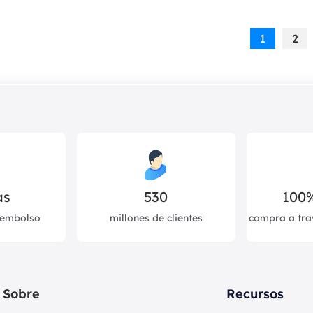
1
2
as
530
100
eembolso
millones de clientes
compra a tra
Sobre
Recursos