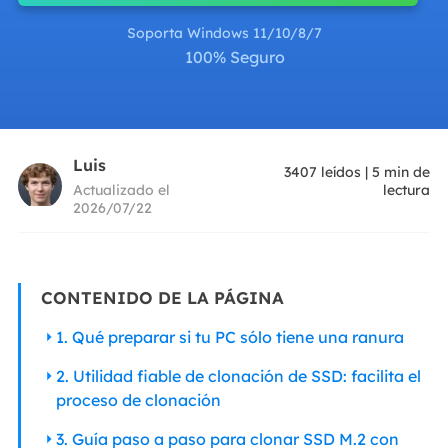
Soporta Windows 11/10/8/7
100% Seguro
Luis
3407
leídos
|
5
min de
Actualizado el
lectura
2026/07/22
CONTENIDO DE LA PÁGINA
1. Qué preparar si tu PC sólo tiene una ranura
2. Utilidad fiable de clonación de SSD: facilita el
proceso de clonación
3. Guía paso a paso para clonar SSD M.2 con