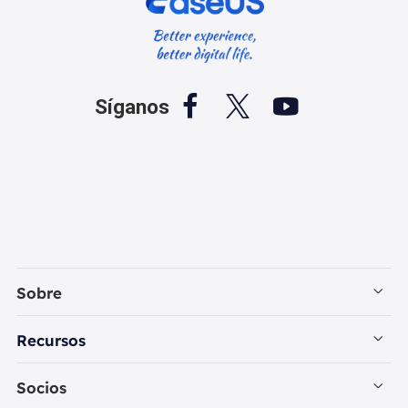



Síganos
Sobre
Empresa
Recursos
Contactar con EaseUS
Recuperación de Datos PC
Socios