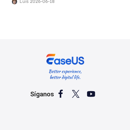
Luis 2026-06-18



Síganos