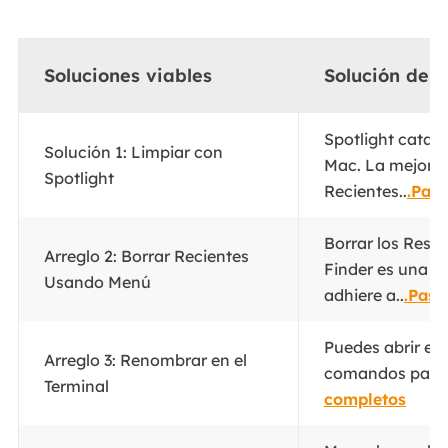
Soluciones viables
Solución de 
Spotlight catalo
Solución 1: Limpiar con
Mac. La mejor s
Spotlight
Recientes..
.Pas
Borrar los Resul
Arreglo 2: Borrar Recientes
Finder es una op
Usando Menú
adhiere a..
.Paso
Puedes abrir el 
Arreglo 3: Renombrar en el
comandos para r
Terminal
completos