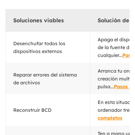
Soluciones viables
Solución de 
Apaga el dispos
Desenchufar todos los
de la fuente de
dispositivos externos
cualquier...
Paso
Arranca tu orde
Reparar errores del sistema
creación multi
de archivos
pulsa...
Pasos c
En esta situació
Reconstruir BCD
ordenador tres o
completos
Ten a mano una 