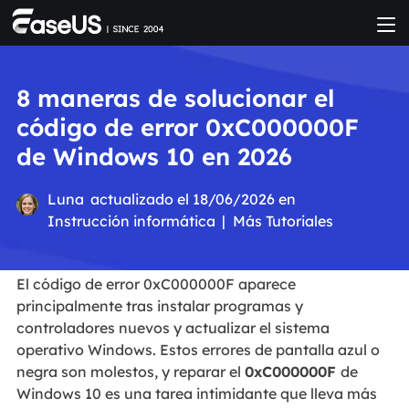
8 maneras de solucionar el
código de error 0xC000000F
de Windows 10 en 2026
Luna
actualizado el 18/06/2026 en
Instrucción informática
|
Más Tutoriales
El código de error 0xC000000F aparece
principalmente tras instalar programas y
controladores nuevos y actualizar el sistema
operativo Windows. Estos errores de pantalla azul o
negra son molestos, y reparar el
0xC000000F
de
Windows 10 es una tarea intimidante que lleva más