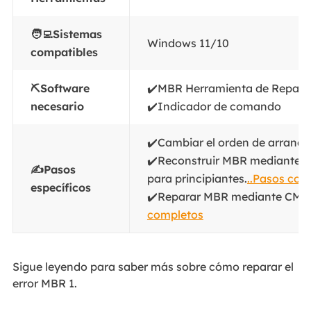
🧑‍💻Sistemas
Windows 11/10
compatibles
⛏️Software
✔️MBR Herramienta de Reparac
necesario
✔️Indicador de comando
✔️Cambiar el orden de arranqu
✔️Reconstruir MBR mediante l
✍️Pasos
para principiantes.
..Pasos com
específicos
✔️Reparar MBR mediante CMD 
completos
Sigue leyendo para saber más sobre cómo reparar el
error MBR 1.