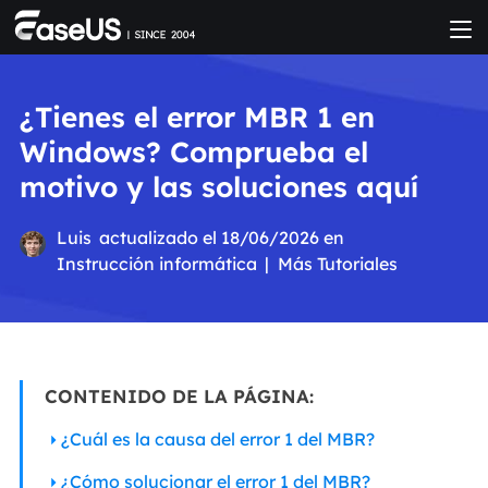
¿Tienes el error MBR 1 en
Windows? Comprueba el
motivo y las soluciones aquí
Luis
actualizado el 18/06/2026 en
Instrucción informática
|
Más Tutoriales
CONTENIDO DE LA PÁGINA:
¿Cuál es la causa del error 1 del MBR?
¿Cómo solucionar el error 1 del MBR?