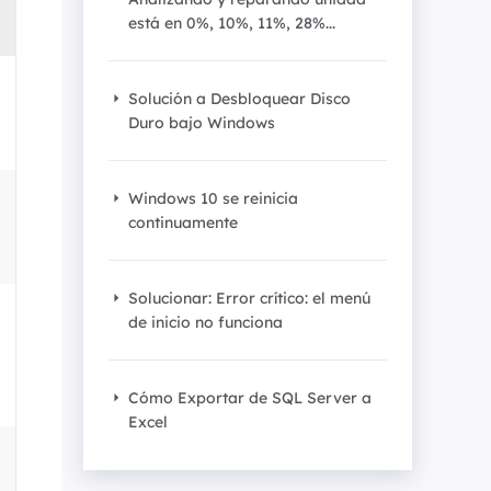
Video Editor
está en 0%, 10%, 11%, 28%...
Editor de videos intuitivo.
 Manager
ue inteligente de Windows.
Video Downloader
Solución a Desbloquear Disco
Descargador de vídeo/audio online.
Duro bajo Windows
Video Converter
Convertidor de video y audio.
Windows 10 se reinicia
continuamente
Herramientas de Audio
EaseUS VoiceWave
Solucionar: Error crítico: el menú
Modulador de voz en tiempo real.
de inicio no funciona
Vocal Remover (Online)
Eliminador de voces online gratis.
Cómo Exportar de SQL Server a
Excel
Ringtone Editor
Creador de tonos de llamada.