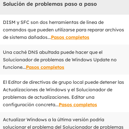
Solución de problemas paso a paso
Exchange Recovery
Deploy
Restaurar & Reparar archivos EDB.
Desplieg
DISM y SFC son dos herramientas de línea de
comandos que pueden utilizarse para reparar archivos
Partition Recovery
de sistema dañados...
Pasos completos
Recuperar particiones eliminadas o perdidas.
Una caché DNS abultada puede hacer que el
Email Recovery
Recuperar correo electrónico de Outlook.
Solucionador de problemas de Windows Update no
funcione...
Pasos completos
MS SQL Recovery
Recuperar bases de datos MS SQL.
El Editor de directivas de grupo local puede detener las
Actualizaciones de Windows y el Solucionador de
problemas de actualizaciones. Editar una
configuración concreta...
Pasos completos
Actualizar Windows a la última versión podría
solucionar el problema del Solucionador de problemas