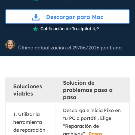
Descargar para Mac
Calificación de Trustpilot 4,9

Última actualización el 29/06/2026 por
Luna
Solución de
Soluciones
problemas paso a
viables
paso
Descarga e inicia Fixo en
1. Utilizar la
tu PC o portátil. Elige
herramienta
"Reparación de
de reparación
archivos"...
Pasos