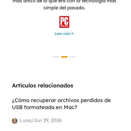
tera
más difícil de lo que era con la tecnología más
simple del pasado.
recu
u

Leer más
Artículos relacionados
¿Cómo recuperar archivos perdidos de
USB formateada en Mac?
Luna/Jun 29, 2026