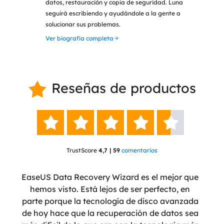
datos, restauración y copia de seguridad. Luna
seguirá escribiendo y ayudándole a la gente a
solucionar sus problemas.
Ver biografía completa
Reseñas de productos






TrustScore
4,7 | 59
comentarios
ente
EaseUS Data Recovery Wizard es el mejor que
Eas
eñado
hemos visto. Está lejos de ser perfecto, en
 ha
parte porque la tecnología de disco avanzada
pro
nte
de hoy hace que la recuperación de datos sea