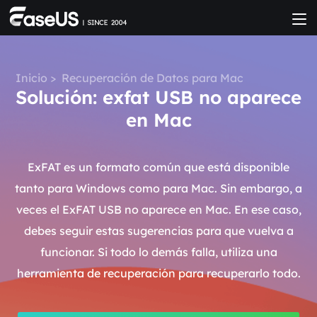
Inicio
>
Recuperación de Datos para Mac
Solución: exfat USB no aparece
en Mac
ExFAT es un formato común que está disponible
tanto para Windows como para Mac. Sin embargo, a
veces el ExFAT USB no aparece en Mac. En ese caso,
debes seguir estas sugerencias para que vuelva a
funcionar. Si todo lo demás falla, utiliza una
herramienta de recuperación para recuperarlo todo.