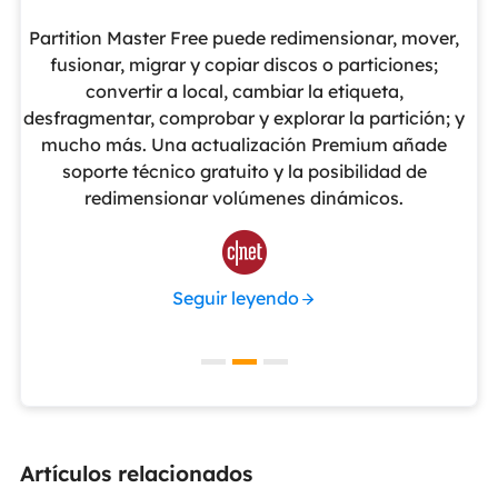
eUS
Partition Master Free puede redimensionar, mover,
No
nte
fusionar, migrar y copiar discos o particiones;
al
convertir a local, cambiar la etiqueta,
pa
cho
desfragmentar, comprobar y explorar la partición; y
v
o
mucho más. Una actualización Premium añade
ue
soporte técnico gratuito y la posibilidad de
de
redimensionar volúmenes dinámicos.
de 

Seguir leyendo
Artículos relacionados