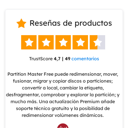
Reseñas de productos






TrustScore
4,7 | 49
comentarios
eUS
Partition Master Free puede redimensionar, mover,
No
nte
fusionar, migrar y copiar discos o particiones;
al
convertir a local, cambiar la etiqueta,
pa
cho
desfragmentar, comprobar y explorar la partición; y
v
o
mucho más. Una actualización Premium añade
ue
soporte técnico gratuito y la posibilidad de
de
redimensionar volúmenes dinámicos.
de 