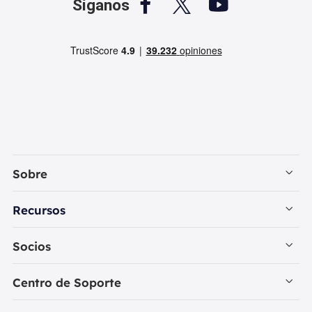



Síganos
Sobre
Empresa
Recursos
Contactar con EaseUS
Recuperación de Datos PC
Socios
Política de Privacidad
Recuperación de Datos Mac
Revendedores
Centro de Soporte
Política de Reembolso
Reseñas de Programas de Recuperar Datos
Iniciar Sesión - Revendedor