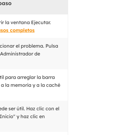
paso
MakeMyAudio
Grabador y convertidor de audio.
ir la ventana Ejecutar.
asos completos
ucionar el problema. Pulsa
 "Administrador de
il para arreglar la barra
a la memoria y a la caché
e ser útil. Haz clic con el
nicio" y haz clic en