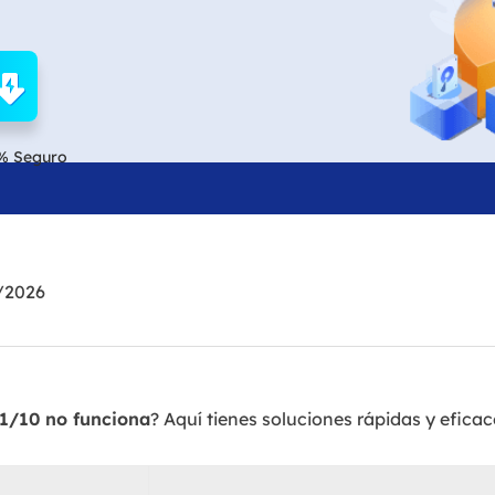
Exchange Recovery
Deploy
Restaurar & Reparar archivos EDB.
Desplieg
Partition Recovery
Recuperar particiones eliminadas o perdidas.
% Seguro
Email Recovery
Recuperar correo electrónico de Outlook.
MS SQL Recovery
/2026
Recuperar bases de datos MS SQL.
1/10 no funciona
? Aquí tienes soluciones rápidas y eficac