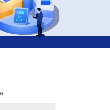
Video Editor
Editor de videos intuitivo.
 Manager
ue inteligente de Windows.
Video Downloader
Descargador de vídeo/audio online.
Video Converter
Convertidor de video y audio.
Herramientas de Audio
EaseUS VoiceWave
Modulador de voz en tiempo real.
Vocal Remover (Online)
Eliminador de voces online gratis.
es.
Ringtone Editor
Creador de tonos de llamada.