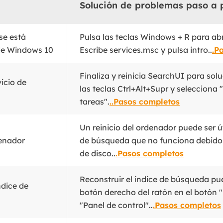
Solución de problemas paso a 
se está
Pulsa las teclas Windows + R para abr
de Windows 10
Escribe services.msc y pulsa intro..
.P
Finaliza y reinicia SearchUI para sol
vicio de
las teclas Ctrl+Alt+Supr y selecciona
tareas".
..Pasos completos
Un reinicio del ordenador puede ser út
denador
de búsqueda que no funciona debido 
de disco..
.Pasos completos
Reconstruir el índice de búsqueda pued
ndice de
botón derecho del ratón en el botón "I
"Panel de control"..
.Pasos completos