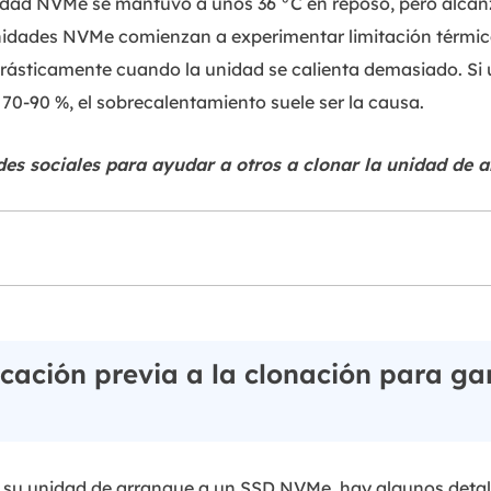
nidad NVMe se mantuvo a unos 36 °C en reposo, pero alca
dades NVMe comienzan a experimentar limitación térmica 
rásticamente cuando la unidad se calienta demasiado. Si u
70-90 %, el sobrecalentamiento suele ser la causa.
des sociales para ayudar a otros a clonar la unidad de
ficación previa a la clonación para g
 su unidad de arranque a un SSD NVMe, hay algunos detal