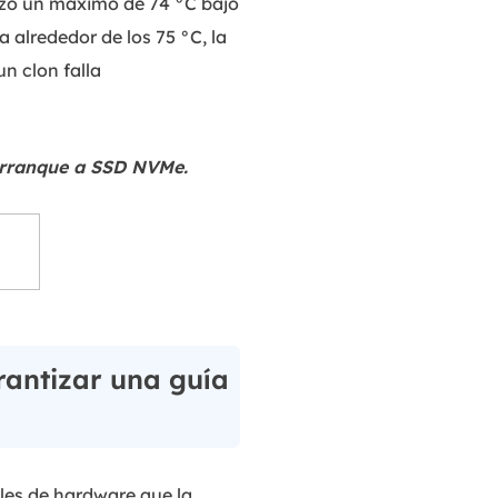
nzó un máximo de 74 °C bajo
alrededor de los 75 °C, la
n clon falla
 arranque a SSD NVMe.
arantizar una guía
les de hardware que la