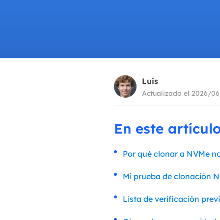
Luis
Actualizado el 2026/0
En este artícul
Por qué clonar a NVMe no
Mi prueba de clonación N
Lista de verificación prev