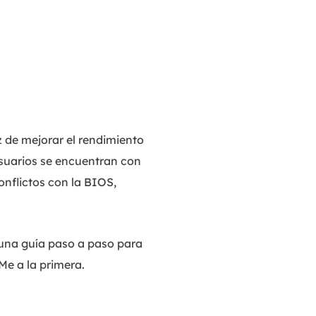
MakeMyAudio
Grabador y convertidor de audio.
de mejorar el rendimiento
suarios se encuentran con
onflictos con la BIOS,
una guía paso a paso para
e a la primera.