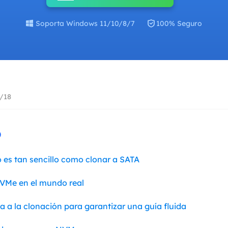

Exchange Recovery
Deploy
Soporta Windows 11/10/8/7
100% Seguro
Restaurar & Reparar archivos EDB.
Desplieg
Partition Recovery
Recuperar particiones eliminadas o perdidas.
Email Recovery
6/18
Recuperar correo electrónico de Outlook.
MS SQL Recovery
o
Recuperar bases de datos MS SQL.
 es tan sencillo como clonar a SATA
VMe en el mundo real
ia a la clonación para garantizar una guía fluida