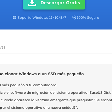
Descargar Gratis
Exchange Recovery
Deploy
Restaurar & Reparar archivos EDB.
Desplieg

Soporta Windows 11/10/8/7
100% Seguro
Partition Recovery
Recuperar particiones eliminadas o perdidas.
Email Recovery
6/18
Recuperar correo electrónico de Outlook.
MS SQL Recovery
Recuperar bases de datos MS SQL.
mo clonar Windows a un SSD más pequeño
SD más pequeño a tu computadora.
nicie el software de migración del sistema operativo, EaseUS Disk
 Sí cuando aparezca la ventana emergente que pregunta: "Se encon
rar el sistema operativo a la nueva unidad?".