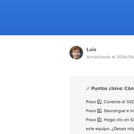
Luis
Actualizado el 2026/0
☄️
Puntos clave: Có
Paso 1️⃣. Conecta el S
Paso 2️⃣. Descargue e i
Paso 3️⃣. Haga clic en
este equipo. ¿Desea mig