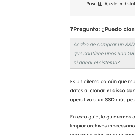
Paso 4️⃣. Ajuste la dist
❓Pregunta: ¿Puedo clo
Acabo de comprar un SSD d
que contiene unos 600 GB 
ni dañar el sistema?
Es un dilema común que muc
datos al
clonar el disco d
operativo a un SSD más peq
En esta guía, lo guiaremos 
limpiar archivos innecesari
una transición sin problema