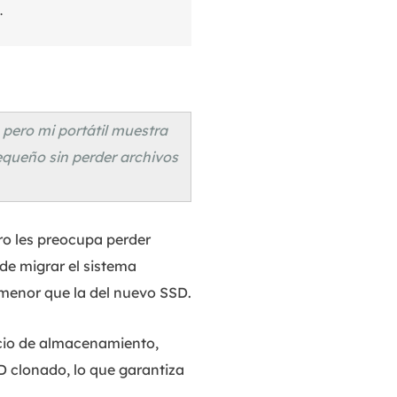
.
MakeMyAudio
Grabador y convertidor de audio.
pero mi portátil muestra
queño sin perder archivos
o les preocupa perder
de migrar el sistema
menor que la del nuevo SSD.
pacio de almacenamiento,
D clonado, lo que garantiza