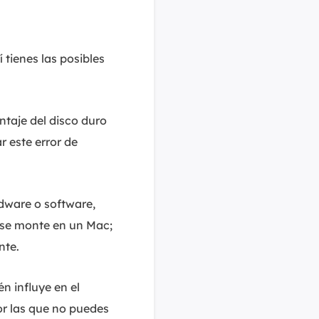
í tienes las posibles
ntaje del disco duro
 este error de
dware o software,
 se monte en un Mac;
nte.
n influye en el
or las que no puedes