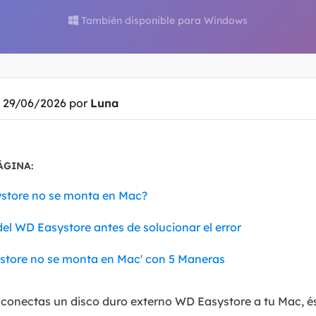
También disponible para Windows

Exchange Recovery
Deploy
Restaurar & Reparar archivos EDB.
Desplieg
Partition Recovery
Recuperar particiones eliminadas o perdidas.
l 29/06/2026 por
Luna
Email Recovery
Recuperar correo electrónico de Outlook.
ÁGINA:
MS SQL Recovery
Recuperar bases de datos MS SQL.
store no se monta en Mac?
el WD Easystore antes de solucionar el error
store no se monta en Mac' con 5 Maneras
 conectas un disco duro externo WD Easystore a tu Mac, é