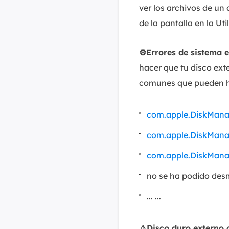
ver los archivos de un
de la pantalla en la Uti
⚙️Errores de sistema 
hacer que tu disco ext
comunes que pueden 
com.apple.DiskManag
com.apple.DiskManag
com.apple.DiskManag
no se ha podido desm
... ...
⚠️Disco duro externo 