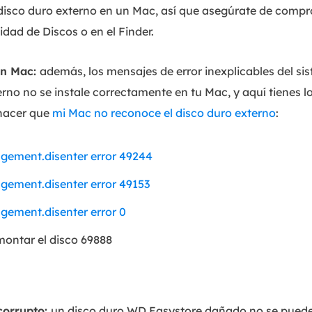
 disco duro externo en un Mac, así que asegúrate de compr
lidad de Discos o en el Finder.
en Mac:
además, los mensajes de error inexplicables del s
erno no se instale correctamente en tu Mac, y aquí tienes l
hacer que
mi Mac no reconoce el disco duro externo
:
ement.disenter error 49244
ement.disenter error 49153
ement.disenter error 0
ontar el disco 69888
corrupto:
un disco duro WD Easystore dañado no se puede