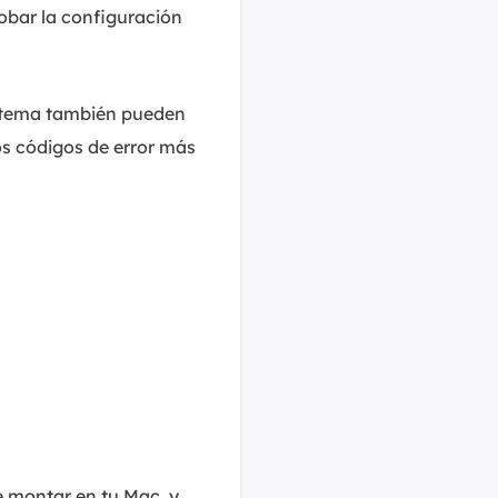
obar la configuración
istema también pueden
os códigos de error más
 montar en tu Mac, y