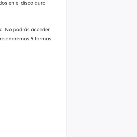
os en el disco duro
MakeMyAudio
Grabador y convertidor de audio.
c. No podrás acceder
orcionaremos 5 formas