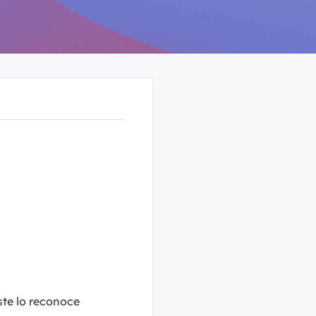
Video Editor
Editor de videos intuitivo.
 Manager
ue inteligente de Windows.
Video Downloader
Descargador de vídeo/audio online.
Video Converter
Convertidor de video y audio.
Herramientas de Audio
EaseUS VoiceWave
Modulador de voz en tiempo real.
Vocal Remover (Online)
Eliminador de voces online gratis.
Ringtone Editor
Creador de tonos de llamada.
ste lo reconoce