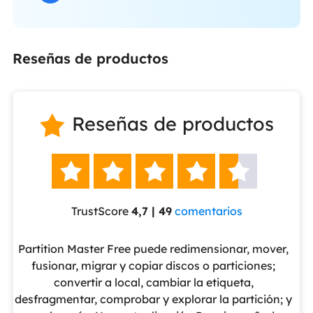
Reseñas de productos
Reseñas de productos






TrustScore
4,7 | 49
comentarios
eUS
Partition Master Free puede redimensionar, mover,
No
nte
fusionar, migrar y copiar discos o particiones;
al
convertir a local, cambiar la etiqueta,
pa
cho
desfragmentar, comprobar y explorar la partición; y
v