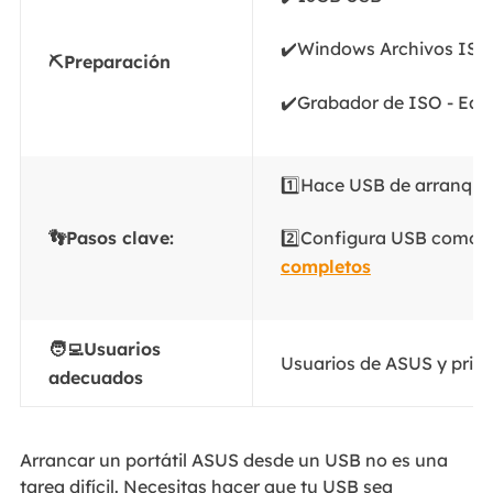
✔️Windows Archivos ISO
⛏️Preparación
✔️Grabador de ISO - Eas
1️⃣Hace USB de arranque.
👣Pasos clave:
2️⃣Configura USB como di
completos
🧑‍💻Usuarios
Usuarios de ASUS y princ
adecuados
Arrancar un portátil ASUS desde un USB no es una
tarea difícil. Necesitas hacer que tu USB sea