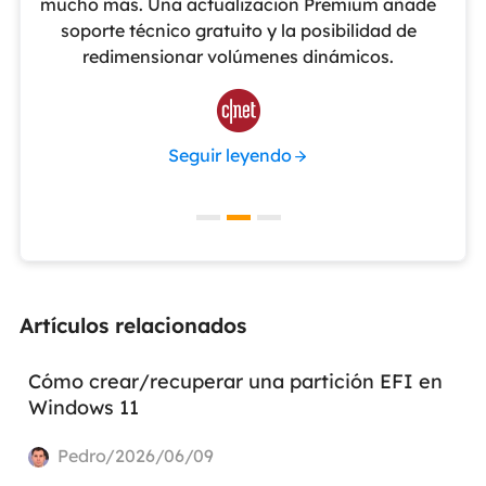
o
mucho más. Una actualización Premium añade
ue
soporte técnico gratuito y la posibilidad de
de
redimensionar volúmenes dinámicos.
de 

Seguir leyendo
Artículos relacionados
Cómo crear/recuperar una partición EFI en
Windows 11
Pedro/2026/06/09