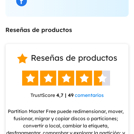
Reseñas de productos
Reseñas de productos






TrustScore
4,7 | 49
comentarios
eUS
Partition Master Free puede redimensionar, mover,
No
nte
fusionar, migrar y copiar discos o particiones;
al
convertir a local, cambiar la etiqueta,
pa
cho
desfragmentar, comprobar y explorar la partición; y
v