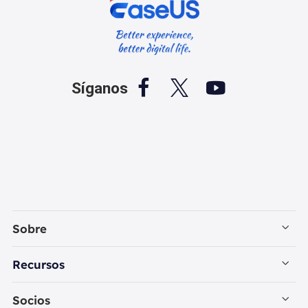



Síganos
Sobre
Empresa
Recursos
Contactar con EaseUS
Recuperación de Datos PC
Socios