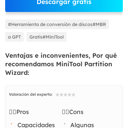
Descargar gratis
EaseUS Partition Master
#Herramienta de conversión de discos#MBR
a GPT
Gratis#MiniTool
Ventajas e inconvenientes, Por qué
recomendamos MiniTool Partition
Wizard:
Valoración del experto:

👍🏻Pros
👎🏻Cons
Capacidades
Algunas