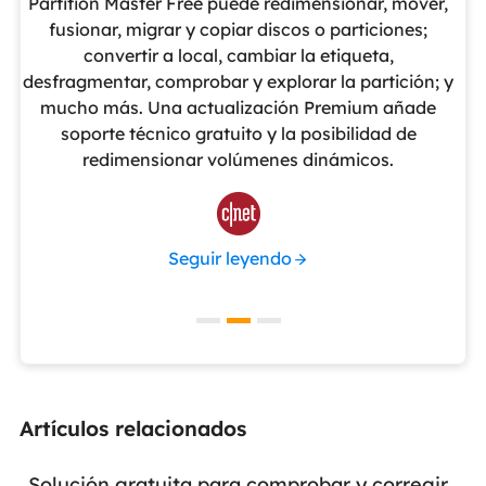
eUS
Partition Master Free puede redimensionar, mover,
No
nte
fusionar, migrar y copiar discos o particiones;
al
convertir a local, cambiar la etiqueta,
pa
cho
desfragmentar, comprobar y explorar la partición; y
v
o
mucho más. Una actualización Premium añade
ue
soporte técnico gratuito y la posibilidad de
de
redimensionar volúmenes dinámicos.
de 

Seguir leyendo
Artículos relacionados
Solución gratuita para comprobar y corregir