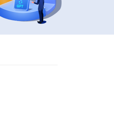
Video Editor
Editor de videos intuitivo.
 Manager
ue inteligente de Windows.
Video Downloader
Descargador de vídeo/audio online.
Video Converter
Convertidor de video y audio.
Herramientas de Audio
EaseUS VoiceWave
Modulador de voz en tiempo real.
Vocal Remover (Online)
Eliminador de voces online gratis.
Ringtone Editor
Creador de tonos de llamada.