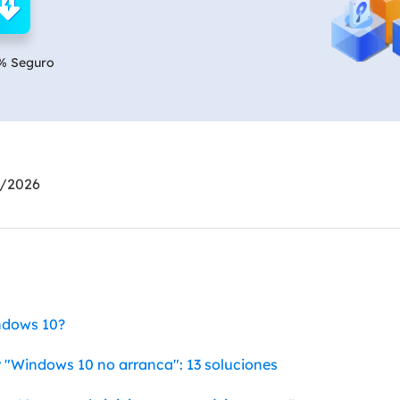
Exchange Recovery
Deploy
Restaurar & Reparar archivos EDB.
Desplieg
% Seguro
Partition Recovery
Recuperar particiones eliminadas o perdidas.
Email Recovery
Recuperar correo electrónico de Outlook.
6/2026
MS SQL Recovery
Recuperar bases de datos MS SQL.
ndows 10?
r "Windows 10 no arranca": 13 soluciones