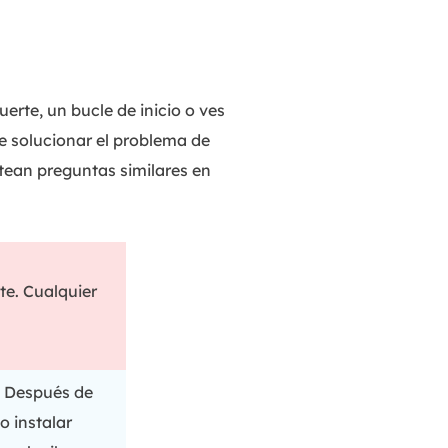
MakeMyAudio
Grabador y convertidor de audio.
rte, un bucle de inicio o ves
e solucionar el problema de
ean preguntas similares en
e. Cualquier
. Después de
 instalar