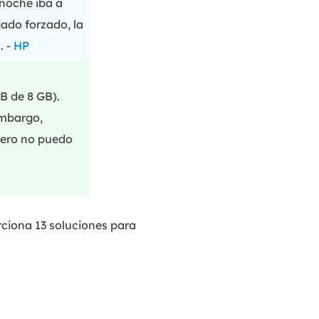
 noche iba a
ado forzado, la
. -
HP
B de 8 GB).
embargo,
 pero no puedo
rciona 13 soluciones para