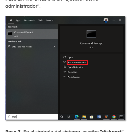
administrador".
Paso 3.
En el símbolo del sistema, escribe
"diskpart"