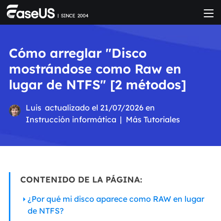
Cómo arreglar "Disco
mostrándose como Raw en
lugar de NTFS" [2 métodos]
Luis
actualizado el 21/07/2026 en
Instrucción informática
|
Más Tutoriales
CONTENIDO DE LA PÁGINA:
¿Por qué mi disco aparece como RAW en lugar
de NTFS?