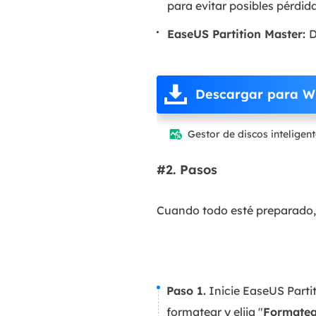
para evitar posibles pérdid
EaseUS Partition Master:
D
Descargar para W
Gestor de discos inteligen

#2. Pasos
Cuando todo esté preparado, 
Paso 1.
Inicie EaseUS Partit
formatear y elija "
Formatea