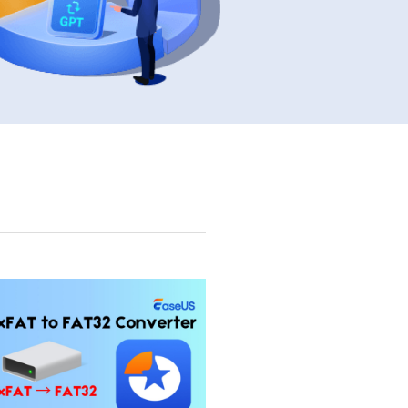
Video Editor
Editor de videos intuitivo.
 Manager
ue inteligente de Windows.
Video Downloader
Descargador de vídeo/audio online.
Video Converter
Convertidor de video y audio.
Herramientas de Audio
EaseUS VoiceWave
Modulador de voz en tiempo real.
Vocal Remover (Online)
Eliminador de voces online gratis.
Ringtone Editor
Creador de tonos de llamada.