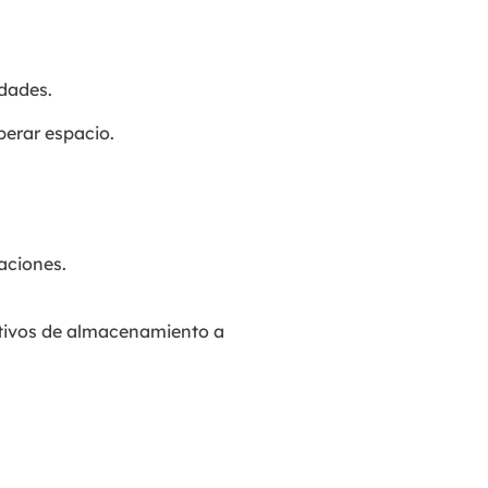
dades.
berar espacio.
aciones.
sitivos de almacenamiento a