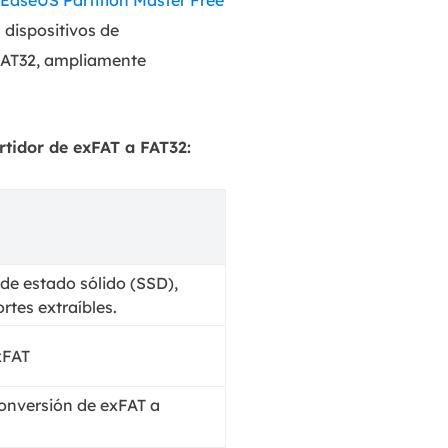
EaseUS Partition Master Free
s dispositivos de
FAT32, ampliamente
rtidor de exFAT a FAT32:
de estado sólido (SSD),
rtes extraíbles.
xFAT
conversión de exFAT a