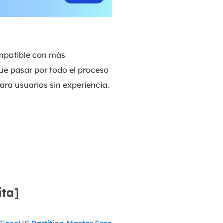
MakeMyAudio
Grabador y convertidor de audio.
ompatible con más
ue pasar por todo el proceso
ara usuarios sin experiencia.
ita]