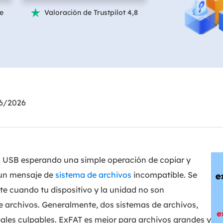
te
Valoración de Trustpilot 4,8

Exchange Recovery
Deploy
Restaurar & Reparar archivos EDB.
Desplieg
Partition Recovery
Recuperar particiones eliminadas o perdidas.
Email Recovery
Recuperar correo electrónico de Outlook.
06/2026
MS SQL Recovery
Recuperar bases de datos MS SQL.
d USB esperando una simple operación de copiar y
s un mensaje de
sistema de archivos
incompatible. Se
te cuando tu dispositivo y la unidad no son
e archivos. Generalmente, dos sistemas de archivos,
pales culpables. ExFAT es mejor para archivos grandes y