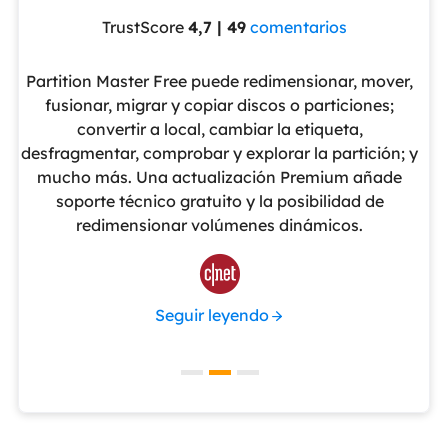
TrustScore
4,7 | 49
comentarios
eUS
Partition Master Free puede redimensionar, mover,
No
nte
fusionar, migrar y copiar discos o particiones;
al
convertir a local, cambiar la etiqueta,
pa
cho
desfragmentar, comprobar y explorar la partición; y
v
o
mucho más. Una actualización Premium añade
ue
soporte técnico gratuito y la posibilidad de
de
redimensionar volúmenes dinámicos.
de 

Seguir leyendo