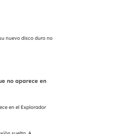
i su nuevo disco duro no
que no aparece en
rece en el Explorador
xión suelta. A