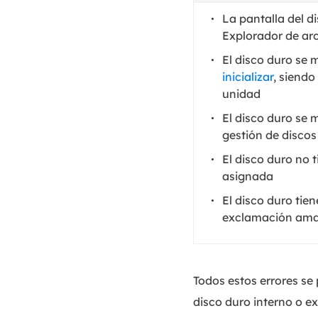
La pantalla del d
Explorador de ar
El disco duro se
inicializar
, siendo
unidad
El disco duro se
gestión de discos
El disco duro no t
asignada
El disco duro tie
exclamación amar
Todos estos errores se 
disco duro interno o 