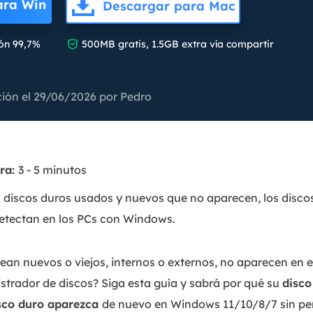
ara Win
Descargar para Mac
Exchange Recovery
Deploy

ón 99,7%
500MB gratis, 1.5GB extra vía compartir
Restaurar & Reparar archivos EDB.
Desplieg
Partition Recovery
Recuperar particiones eliminadas o perdidas.
ción el 29/06/2026 por
Pedro
Email Recovery
Recuperar correo electrónico de Outlook.
ura:
3 - 5 minutos
MS SQL Recovery
Recuperar bases de datos MS SQL.
s discos duros usados y nuevos que no aparecen, los disco
detectan en los PCs con Windows.
sean nuevos o viejos, internos o externos, no aparecen en 
istrador de discos? Siga esta guía y sabrá por qué su
disco
isco duro aparezca
de nuevo en Windows 11/10/8/7 sin per