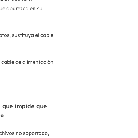
que aparezca en su
tos, sustituya el cable
l cable de alimentación
ma que impide que
to
rchivos no soportado,