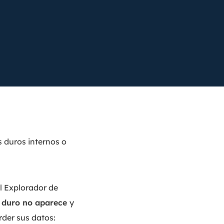
Video Editor
Editor de videos intuitivo.
 Manager
ue inteligente de Windows.
Video Downloader
Descargador de vídeo/audio online.
Video Converter
Convertidor de video y audio.
Herramientas de Audio
EaseUS VoiceWave
Modulador de voz en tiempo real.
s duros internos o
Vocal Remover (Online)
Eliminador de voces online gratis.
el Explorador de
Ringtone Editor
 duro no aparece
y
Creador de tonos de llamada.
der sus datos: