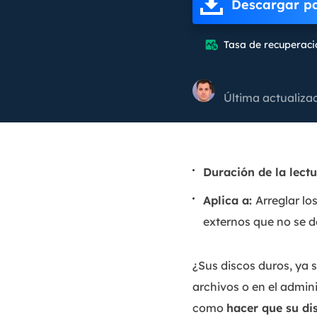
Descargar p
Tasa de recuperaci

Última actualiza
Duración de la lect
Aplica a:
Arreglar lo
externos que no se 
¿Sus discos duros, ya 
archivos o en el admin
como
hacer que su d