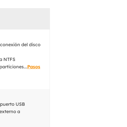
MakeMyAudio
Grabador y convertidor de audio.
 conexión del disco
 a NTFS
articiones...
Pasos
l puerto USB
 externo a