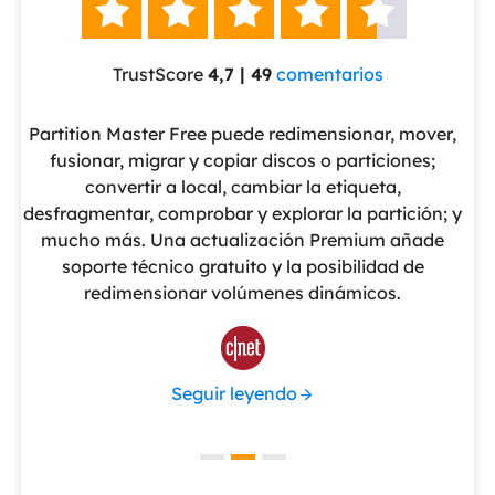





TrustScore
4,7 | 49
comentarios
eUS
Partition Master Free puede redimensionar, mover,
No
nte
fusionar, migrar y copiar discos o particiones;
al
convertir a local, cambiar la etiqueta,
pa
cho
desfragmentar, comprobar y explorar la partición; y
v
o
mucho más. Una actualización Premium añade
ue
soporte técnico gratuito y la posibilidad de
de
redimensionar volúmenes dinámicos.
de 

Seguir leyendo