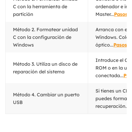
C con la herramienta de
ordenador e ini
partición
Master...
Pasos 
Método 2. Formatear unidad
Arranca con el d
C con la configuración de
Windows. Coloca
Windows
óptico...
Pasos c
Introduce el C
Método 3. Utiliza un disco de
ROM o en la un
reparación del sistema
conectada...
Pas
Si tienes un CD
Método 4. Cambiar un puerto
puedes formatea
USB
recuperación...
P