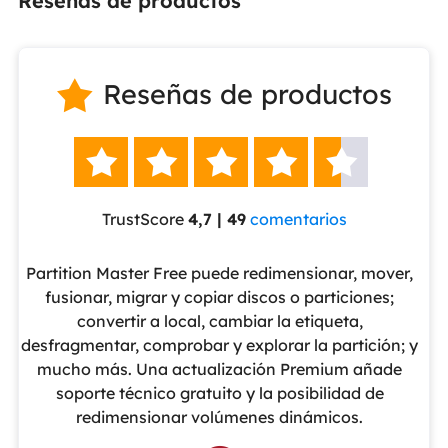
Reseñas de productos
Reseñas de productos






TrustScore
4,7 | 49
comentarios
eUS
Partition Master Free puede redimensionar, mover,
No
nte
fusionar, migrar y copiar discos o particiones;
al
convertir a local, cambiar la etiqueta,
pa
cho
desfragmentar, comprobar y explorar la partición; y
v
o
mucho más. Una actualización Premium añade
ue
soporte técnico gratuito y la posibilidad de
de
redimensionar volúmenes dinámicos.
de 