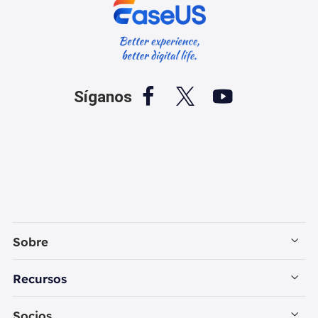



Síganos
Sobre
Empresa
Recursos
Contactar con EaseUS
Recuperación de Datos PC
Socios