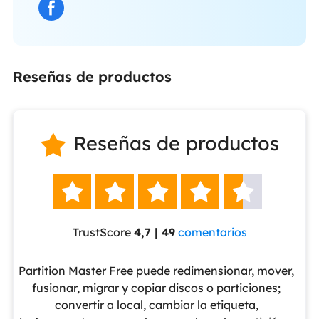
Reseñas de productos
Reseñas de productos






TrustScore
4,7 | 49
comentarios
eUS
Partition Master Free puede redimensionar, mover,
No
nte
fusionar, migrar y copiar discos o particiones;
al
convertir a local, cambiar la etiqueta,
pa