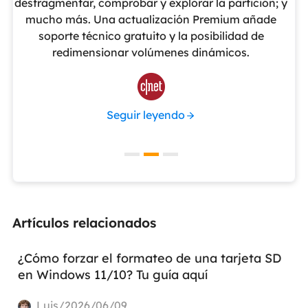
cho
desfragmentar, comprobar y explorar la partición; y
v
o
mucho más. Una actualización Premium añade
ue
soporte técnico gratuito y la posibilidad de
de
redimensionar volúmenes dinámicos.
de 

Seguir leyendo
Artículos relacionados
¿Cómo forzar el formateo de una tarjeta SD
en Windows 11/10? Tu guía aquí
Luis/2026/06/09