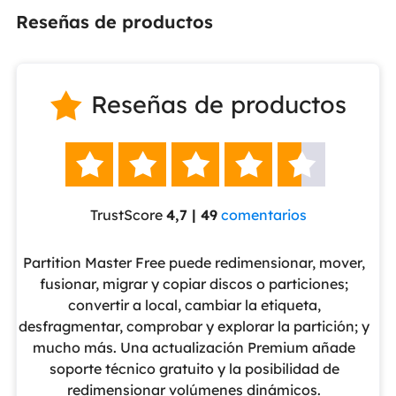
Reseñas de productos
Reseñas de productos






TrustScore
4,7 | 49
comentarios
eUS
Partition Master Free puede redimensionar, mover,
No
nte
fusionar, migrar y copiar discos o particiones;
al
convertir a local, cambiar la etiqueta,
pa
cho
desfragmentar, comprobar y explorar la partición; y
v
o
mucho más. Una actualización Premium añade
ue
soporte técnico gratuito y la posibilidad de
de
redimensionar volúmenes dinámicos.
de 