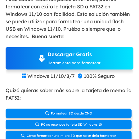
formatear con éxito la tarjeta SD a FAT32 en
Windows 11/10 con facilidad. Esta solución también
se puede utilizar para formatear una unidad flash
USB en Windows 11/10. Pruébalo siempre que lo
necesites. ¡Buena suerte!
Descargar Gratis
Herramienta para formatear
Windows 11/10/8/7
100% Seguro


Quizá quieras saber más sobre la tarjeta de memoria
FAT32:
Formatear SD desde CMD

PC no reconoce tarjeta SD Windows 10

Cómo formatear una micro SD que no se deja formatear
