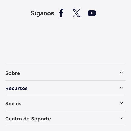



Síganos
Sobre
Empresa
Recursos
Contactar con EaseUS
Recuperación de Datos PC
Socios
Política de Privacidad
Recuperación de Datos Mac
Revendedores
Centro de Soporte
Política de Reembolso
Reseñas de Programas de Recuperar Datos
Iniciar Sesión - Revendedor