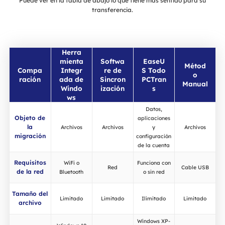
Puede ver en la tabla de abajo lo que tiene más sentido para su
transferencia.
Herra
mienta
Softwa
EaseU
Métod
Compa
Integr
re de
S Todo
o
ración
ada de
Sincron
PCTran
Manual
Windo
ización
s
ws
Datos,
Objeto de
aplicaciones
la
Archivos
Archivos
y
Archivos
migración
configuración
de la cuenta
Requisitos
WiFi o
Funciona con
Red
Cable USB
de la red
Bluetooth
o sin red
Tamaño del
Limitado
Limitado
Ilimitado
Limitado
archivo
Windows XP-