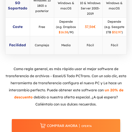
Windows 10
SO
Windows &
10 & Windows
Windows &
1803 o
Soportado
macOS
Server 2003-
macOS
posterior
2019
Depende
Depende
Coste
37,56€
Free
(e.g. Dropbox
(e.g. Seagate
$16.58
/M)
1TB
$52.97
)
Facilidad
Compleja
Media
Fácil
Fácil
Como regla general, es más rápido usar el mejor software de
transferencia de archivos - EaseUS Todo PCTrans. Con un solo clic, esta
herramienta de transferencia configura el nuevo PC y Le hace un
intercambio perfecto. Puede obtener este software con
un 20% de
descuento
debido a nuestra oferta especial. ¿A qué espera?
Caliéntalo con sus dulces recuerdos.

COMPRAR AHORA
OFERTA