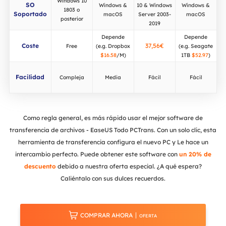
Windows 10
SO
Windows &
10 & Windows
Windows &
1803 o
Soportado
macOS
Server 2003-
macOS
posterior
2019
Depende
Depende
Coste
37,56€
Free
(e.g. Dropbox
(e.g. Seagate
$16.58
/M)
1TB
$52.97
)
Facilidad
Compleja
Media
Fácil
Fácil
Como regla general, es más rápido usar el mejor software de
transferencia de archivos - EaseUS Todo PCTrans. Con un solo clic, esta
herramienta de transferencia configura el nuevo PC y Le hace un
intercambio perfecto. Puede obtener este software con
un 20% de
descuento
debido a nuestra oferta especial. ¿A qué espera?
Caliéntalo con sus dulces recuerdos.

COMPRAR AHORA
OFERTA