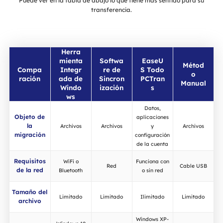
Puede ver en la tabla de abajo lo que tiene más sentido para su
transferencia.
Herra
mienta
Softwa
EaseU
Métod
Compa
Integr
re de
S Todo
o
ración
ada de
Sincron
PCTran
Manual
Windo
ización
s
ws
Datos,
Objeto de
aplicaciones
la
Archivos
Archivos
y
Archivos
migración
configuración
de la cuenta
Requisitos
WiFi o
Funciona con
Red
Cable USB
de la red
Bluetooth
o sin red
Tamaño del
Limitado
Limitado
Ilimitado
Limitado
archivo
Windows XP-